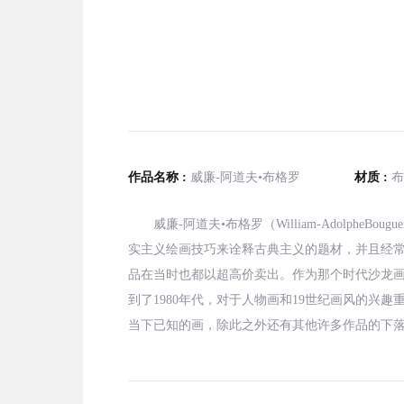
作品名称 :
威廉-阿道夫•布格罗
材质 :
布
威廉-阿道夫•布格罗（William-Adolphe
实主义绘画技巧来诠释古典主义的题材，并且经
品在当时也都以超高价卖出。作为那个时代沙龙画
到了1980年代，对于人物画和19世纪画风的兴
当下已知的画，除此之外还有其他许多作品的下