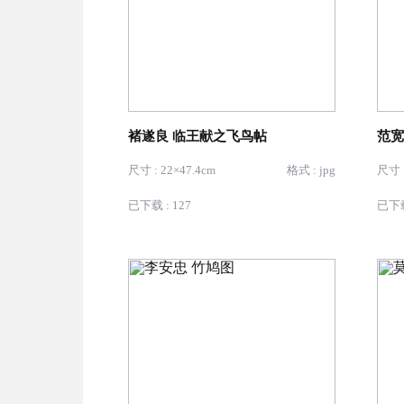
褚遂良 临王献之飞鸟帖
范宽
尺寸 : 22×47.4cm
格式 : jpg
尺寸 :
已下载 : 127
已下载