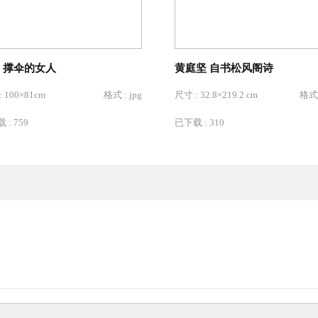
 撑伞的女人
黄庭坚 自书松风阁诗
 100×81cm
格式 : jpg
尺寸 : 32.8×219.2 cm
格式 
 : 759
已下载 : 310