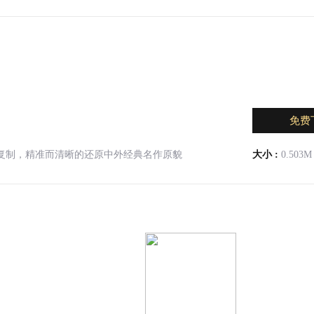
免费
手段复制，精准而清晰的还原中外经典名作原貌
大小 :
0.503M