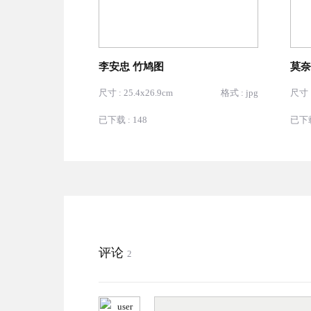
李安忠 竹鸠图
莫奈
尺寸 : 25.4x26.9cm
格式 : jpg
尺寸 :
已下载 : 148
已下载
评论
2