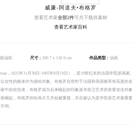
威廉-阿道夫•布格罗
查看艺术家
全部2件
可共下载得素材
查看艺术家百科
面油彩
尺寸 :
200.7 x 128.9 cm
作品类型 :
油画
Bouguereau，1825年11月30日-1905年8月19日），是19世纪末的法
常以女性的躯体作为描绘对象。布格罗在世时于法国和美国都享有高度的
家中的佼佼者，布格罗成为后来崛起的印象派等前卫艺术的首要攻击对象
趣重新崛起，布格罗的绘画才又开始被重视，并且被认为是学院派艺术最重要
落不明。