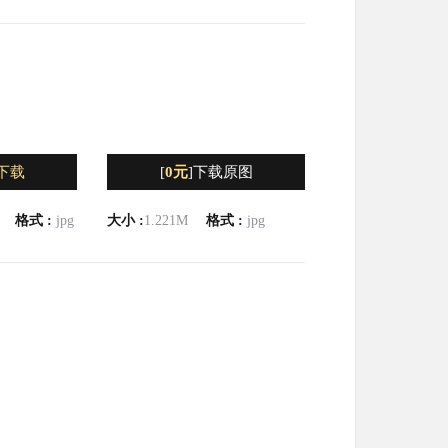
下载
[
0元
]下载原图
格式 :
jpg
大小 :
1.221M
格式 :
jpg