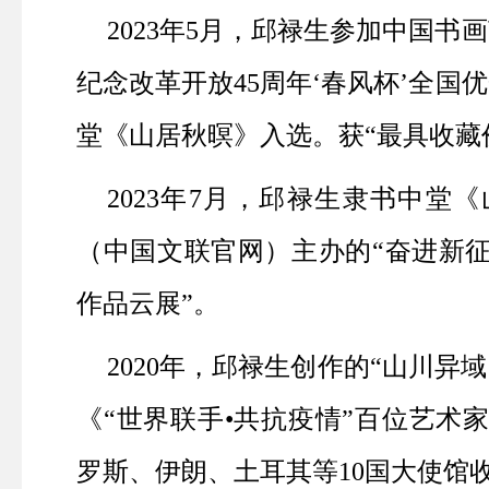
2023
年
5
月，邱禄生参加中国书画
纪念改革开放
45
周年‘春风杯’全国
堂《山居秋暝》入选。获“最具收藏
2023
年
7
月，邱禄生隶书中堂《
（中国文联官网）主办的“奋进新
作品云展”。
2020
年，邱禄生创作的“山川异域
《“世界联手•共抗疫情”百位艺术
罗斯、伊朗、土耳其等
10
国大使馆