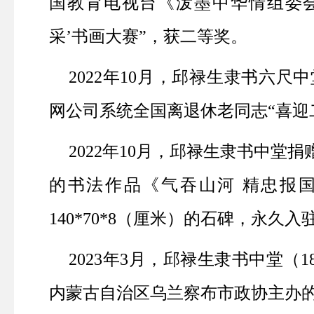
国教育电视台《泼墨中华情组委会
采’书画大赛”，获二等奖。
2022
年
10
月，邱禄生隶书六尺中
网公司系统全国离退休老同志“喜迎
2022
年
10
月，邱禄生隶书中堂捐
的书法作品《气吞山河 精忠报
140*70*8
（厘米）的石碑，永久入驻
2023
年
3
月，邱禄生隶书中堂（
1
内蒙古自治区乌兰察布市政协主办的