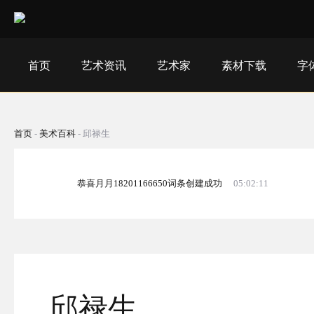
首页
艺术资讯
艺术家
素材下载
字
首页
-
美术百科
-
邱禄生
恭喜月月18201166650词条创建成功
05:02:11
邱禄生