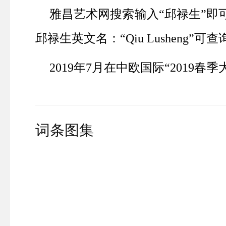
雅昌艺术网搜索输入“邱禄生”即
邱禄生英文名：“
Qiu Lusheng
”可查
2019
年
7
月在中欧国际“
2019
春季
词条图集